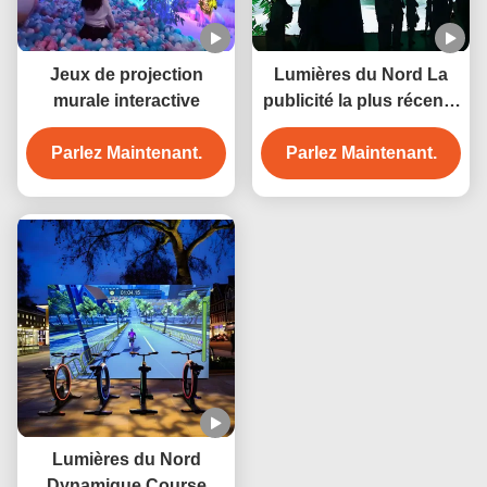
Jeux de projection
Lumières du Nord La
murale interactive
publicité la plus récente
Interactive Wall 3D
Parlez Maintenant.
Hologram Projection
Parlez Maintenant.
Lumières du Nord
Dynamique Course