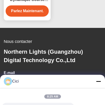
Interactive Jeu de
projection Jeu de vélo
Parlez Maintenant.
Nous contacter
Northern Lights (Guangzhou)
Digital Technology Co.,Ltd
E-mail
Cici
sales03@bjgprojection.com
8:25 AM
Notre adresse