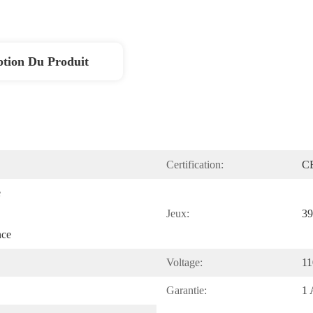
ption Du Produit
Certification:
C
 
Jeux:
39
nce
Voltage:
11
Garantie:
1 