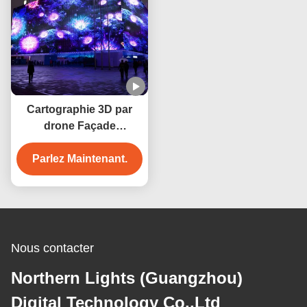
Cartographie 3D par
drone Façade
Projecteur Architecture
Parlez Maintenant.
de salle Textures
projectives Animation
courbe
Nous contacter
Northern Lights (Guangzhou)
Digital Technology Co.,Ltd