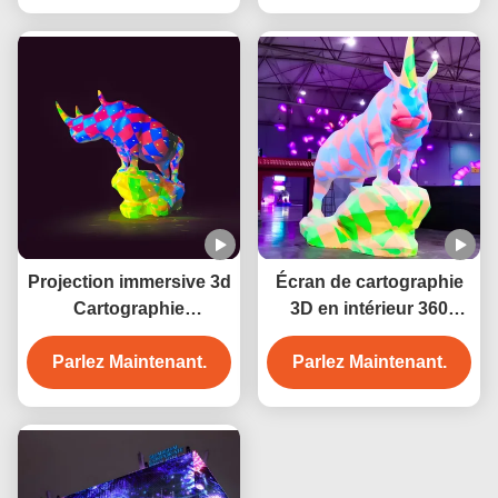
Projection immersive 3d
Écran de cartographie
Cartographie
3D en intérieur 360
numérique Art
autour de la projection
holographique Vidéo Ar
Parlez Maintenant.
Parlez Maintenant.
de contenu visuel
Animation Œuvres d'art
immersif