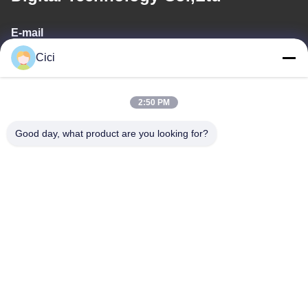
E-mail
Cici
sales03@bjgprojection.com
2:50 PM
Notre adresse
Good day, what product are you looking for?
Adresse
Unité A 101, Bâtiment 3C, Huachuangll, Route de Huateng,
District de Panyu, Ville de Guangzhou, Chine
Téléphone
0086-19128770167