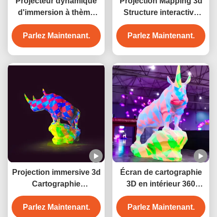
Projecteur dynamique
Projection Mapping 3d
d'immersion à thème
Structure interactive
riche
Projection Projecteur
Parlez Maintenant.
Parlez Maintenant.
d'interaction
Projection immersive 3d
Écran de cartographie
Cartographie
3D en intérieur 360
numérique Art
autour de la projection
holographique Vidéo Ar
Parlez Maintenant.
Parlez Maintenant.
de contenu visuel