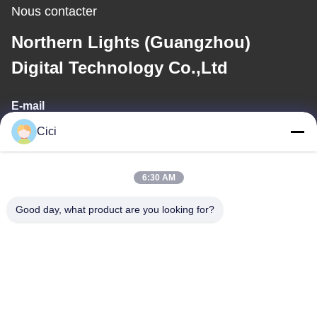
Nous contacter
Northern Lights (Guangzhou)
Digital Technology Co.,Ltd
E-mail
Cici
sales03@bjgprojection.com
6:30 AM
Notre adresse
Good day, what product are you looking for?
Adresse
Unité A 101, Bâtiment 3C, Huachuangll, Route de Huateng,
District de Panyu, Ville de Guangzhou, Chine
Téléphone
0086-19128770167