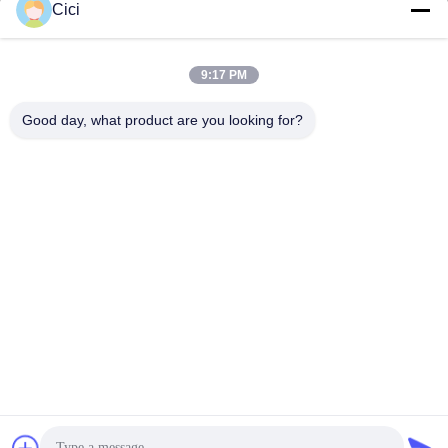
Cici
sales03@bjgprojection.com
9:17 PM
Notre adresse
Good day, what product are you looking for?
Adresse
Unité A 101, Bâtiment 3C, Huachuangll, Route de Huateng,
District de Panyu, Ville de Guangzhou, Chine
Téléphone
0086-19128770167
Politique de confidentialité
|
Plan du site
Bonne qualité de la Chine Projection murale interactive
Fournisseur. © de Copyright -2026 Northern Lights (Guangzhou)