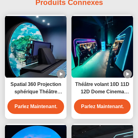
Produits Connexes
Spatial 360 Projection
Théâtre volant 10D 11D
sphérique Théâtre
12D Dome Cinema
Cinéma Projection
Simulateur de
Parlez Maintenant.
Dôme Écran
mouvement de réalité
Parlez Maintenant.
virtuelle