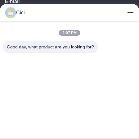
E-mail
Cici
sales03@bjgprojection.com
2:07 PM
Notre adresse
Good day, what product are you looking for?
Adresse
Unité A 101, Bâtiment 3C, Huachuangll, Route de Huateng,
District de Panyu, Ville de Guangzhou, Chine
Téléphone
0086-19128770167
Politique de confidentialité
|
Plan du site
Bonne qualité de la Chine Projection murale interactive