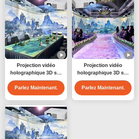
immersive
Projection vidéo
Projection vidéo
holographique 3D sur
holographique 3D sur
mur et sol, projecteur
mur et sol, projecteur
immersif à 360°, œuvre
Parlez Maintenant.
immersif à 360°, œuvre
Parlez Maintenant.
d'art, salle à manger,
d'art, salle à manger,
projecteur interactif
projecteur interactif