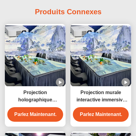
Produits Connexes
Projection
Projection murale
holographique
interactive immersive
immersive pour salle de
Aurores boréales
Parlez Maintenant.
mariage, avec
Système de projection
Parlez Maintenant.
cartographie 3D sur le
immersif pour salle de
sol/sol interactif
banquet Projection