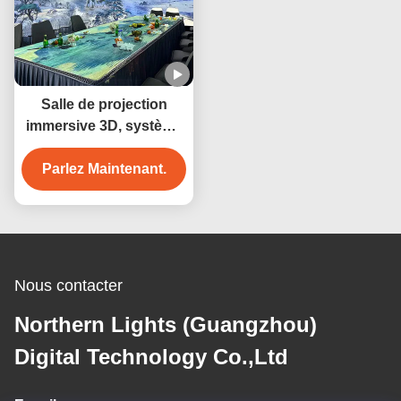
Salle de projection
immersive 3D, système
de cartographie
interactive, projecteur
Parlez Maintenant.
holographique,
affichage mural et au
sol à 360 degrés, salle
de banquet
Nous contacter
Northern Lights (Guangzhou)
Digital Technology Co.,Ltd