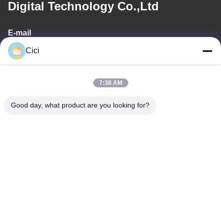
Digital Technology Co.,Ltd
E-mail
Cici
sales03@bjgprojection.com
7:38 AM
Notre adresse
Good day, what product are you looking for?
Adresse
Unité A 101, Bâtiment 3C, Huachuangll, Route de Huateng,
District de Panyu, Ville de Guangzhou, Chine
Téléphone
0086-19128770167