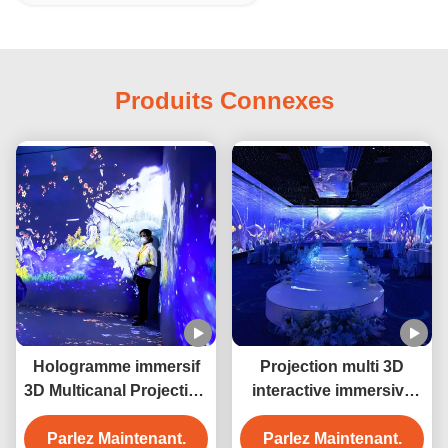
Produits Connexes
Hologramme immersif
Projection multi 3D
3D Multicanal Projection
interactive immersive
de plancher pour hôtel
Projecteur
Parlez Maintenant.
Parlez Maintenant.
holographique