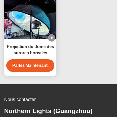
Projection du dôme des
aurores boréales
Projecteur immersif
Projection vidéo du
Parlez Maintenant.
dôme
Nous contacter
Northern Lights (Guangzhou)