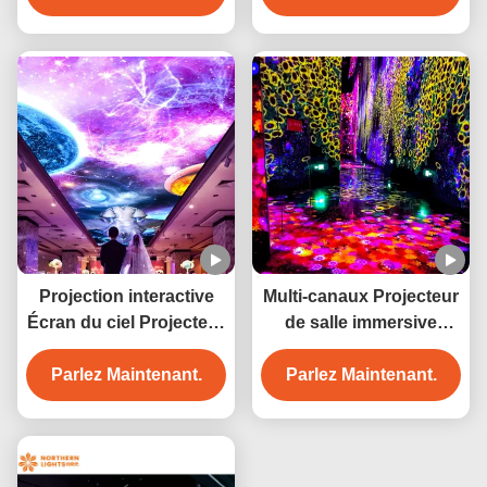
Projection interactive
Multi-canaux Projecteur
Écran du ciel Projecteur
de salle immersive
immersif pour centre
Projection interactive
Parlez Maintenant.
commercial
Parlez Maintenant.
murale immersive