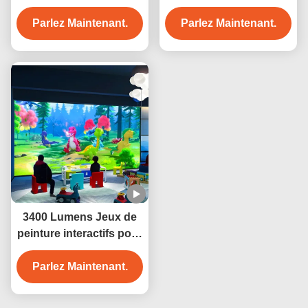
Machine Tourisme
Centre commercial
Parlez Maintenant.
culturel
Projecteur interactif
Parlez Maintenant.
3400 Lumens Jeux de
peinture interactifs pour
enfants Système de
Parlez Maintenant.
projection murale
interactif