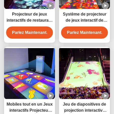
Projecteur de jeux
Système de projecteur
interactifs de restaurant
de jeux interactif de
Projection
3200lm
holographique au sol
Parlez Maintenant.
Parlez Maintenant.
Mobiles tout en un Jeux
Jeu de diapositives de
interactifs Projecteur
projection interactive