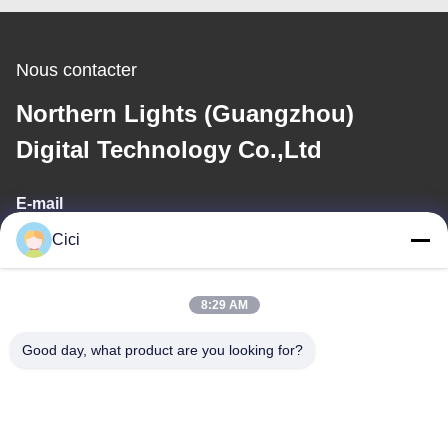
Nous contacter
Northern Lights (Guangzhou)
Digital Technology Co.,Ltd
E-mail
Cici
sales03@bjgprojection.com
8:29 AM
Notre adresse
Good day, what product are you looking for?
Adresse
Unité A 101, Bâtiment 3C, Huachuangll, Route de Huateng,
District de Panyu, Ville de Guangzhou, Chine
Téléphone