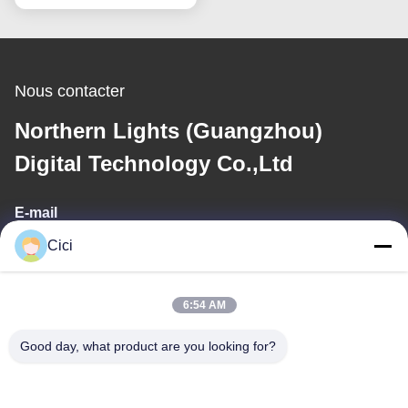
Nous contacter
Northern Lights (Guangzhou)
Digital Technology Co.,Ltd
E-mail
Cici
sales03@bjgprojection.com
6:54 AM
Notre adresse
Good day, what product are you looking for?
Adresse
Unité A 101, Bâtiment 3C, Huachuangll, Route de Huateng,
District de Panyu, Ville de Guangzhou, Chine