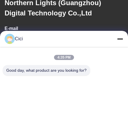
Northern Lights (Guangzhou)
Digital Technology Co.,Ltd
E-mail
Cici
sales03@bjgprojection.com
4:35 PM
Notre adresse
Good day, what product are you looking for?
Adresse
Unité A 101, Bâtiment 3C, Huachuangll, Route de Huateng,
District de Panyu, Ville de Guangzhou, Chine
Téléphone
0086-19128770167