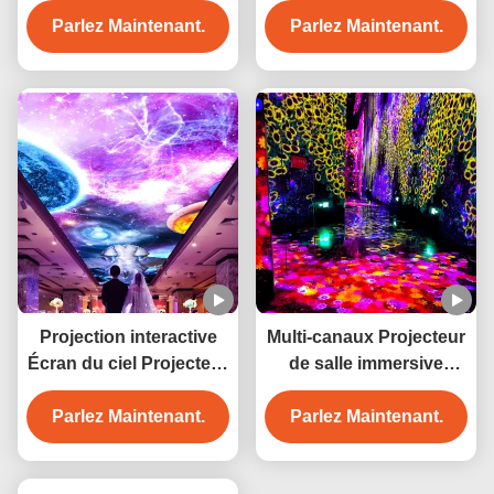
Parlez Maintenant.
Parlez Maintenant.
holographique
Projection interactive
Multi-canaux Projecteur
Écran du ciel Projecteur
de salle immersive
immersif pour centre
Projection interactive
Parlez Maintenant.
commercial
Parlez Maintenant.
murale immersive