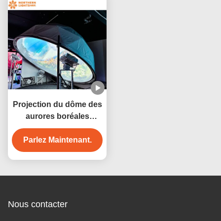
Projection du dôme des
aurores boréales
Projecteur immersif
Projection vidéo du
Parlez Maintenant.
dôme
Nous contacter