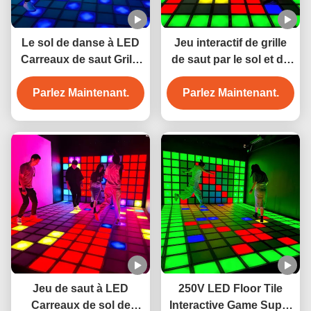
Le sol de danse à LED
Jeu interactif de grille
Carreaux de saut Grille
de saut par le sol et de
Interactive Jeu Super
mur de carrelage de
Grille Mur et plancher
Parlez Maintenant.
piste de danse LED
Parlez Maintenant.
Jeu de saut à LED
250V LED Floor Tile
Carreaux de sol de
Interactive Game Super