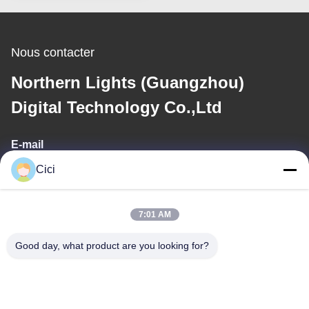
Nous contacter
Northern Lights (Guangzhou)
Digital Technology Co.,Ltd
E-mail
Cici
sales03@bjgprojection.com
7:01 AM
Notre adresse
Good day, what product are you looking for?
Adresse
Unité A 101, Bâtiment 3C, Huachuangll, Route de Huateng,
District de Panyu, Ville de Guangzhou, Chine