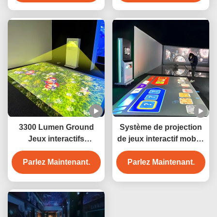
3300 Lumen Ground
Système de projection
Jeux interactifs
de jeux interactif mobile
Projecteur Parcs pour
tout en un pour
enfants Mur immersif
Parlez Maintenant.
Parlez Maintenant.
gymnase