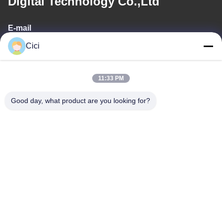
Digital Technology Co.,Ltd
E-mail
Cici
sales03@bjgprojection.com
11:33 PM
Notre adresse
Good day, what product are you looking for?
Adresse
Unité A 101, Bâtiment 3C, Huachuangll, Route de Huateng,
District de Panyu, Ville de Guangzhou, Chine
Téléphone
0086-19128770167