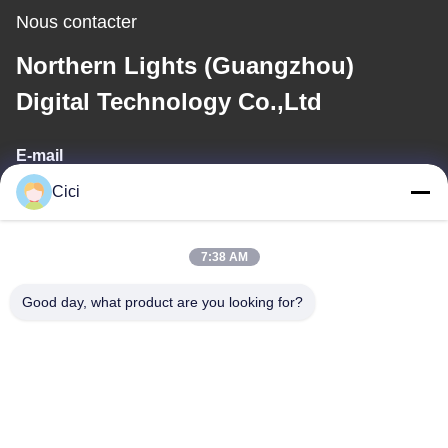
Nous contacter
Northern Lights (Guangzhou)
Digital Technology Co.,Ltd
E-mail
Cici
sales03@bjgprojection.com
7:38 AM
Notre adresse
Good day, what product are you looking for?
Adresse
Unité A 101, Bâtiment 3C, Huachuangll, Route de Huateng,
District de Panyu, Ville de Guangzhou, Chine
Téléphone
0086-19128770167