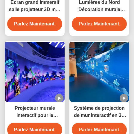
Écran grand immersif
Lumières du Nord
salle projetteur 3D mur
Décoration murale
interactif pour musée
immersive Projecteur
Parlez Maintenant.
Parlez Maintenant.
murale interactif
Projecteur murale
Système de projection
interactif pour le
de mur interactif en 3D
tourisme culturel
pour hôtel
Parlez Maintenant.
Parlez Maintenant.