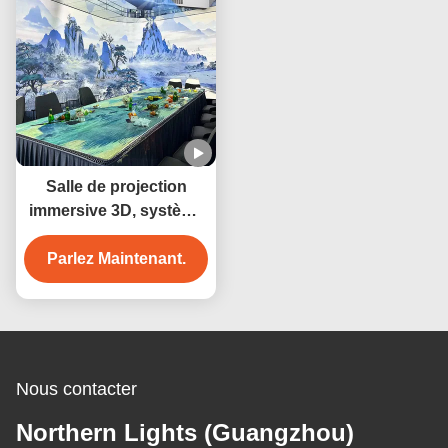
Salle de projection
immersive 3D, système
de cartographie
interactive, projecteur
Parlez Maintenant.
holographique,
affichage mural et au
sol à 360 degrés, salle
de banquet
Nous contacter
Northern Lights (Guangzhou)