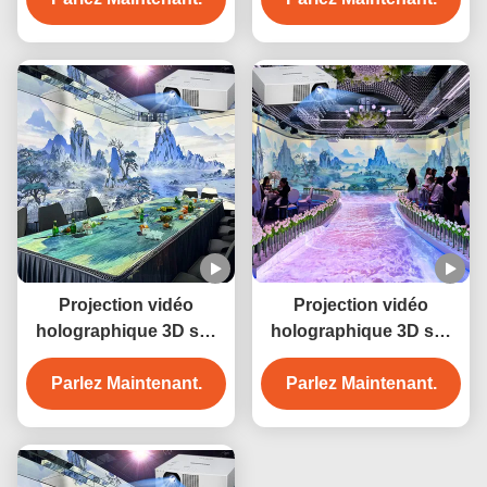
cartographie 3D sur le
immersif pour salle de
sol/sol interactif
banquet Projection
immersive
Projection vidéo
Projection vidéo
holographique 3D sur
holographique 3D sur
mur et sol, projecteur
mur et sol, projecteur
immersif à 360°, œuvre
Parlez Maintenant.
immersif à 360°, œuvre
Parlez Maintenant.
d'art, salle à manger,
d'art, salle à manger,
projecteur interactif
projecteur interactif