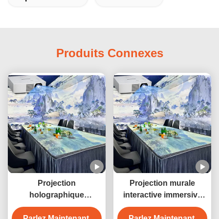
Produits Connexes
Projection
Projection murale
holographique
interactive immersive
immersive pour salle de
Aurores boréales
Parlez Maintenant.
mariage, avec
Système de projection
Parlez Maintenant.