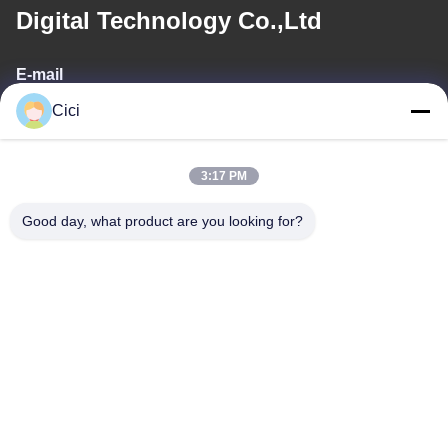
Digital Technology Co.,Ltd
E-mail
Cici
sales03@bjgprojection.com
3:17 PM
Notre adresse
Good day, what product are you looking for?
Adresse
Unité A 101, Bâtiment 3C, Huachuangll, Route de Huateng,
District de Panyu, Ville de Guangzhou, Chine
Téléphone
0086-19128770167