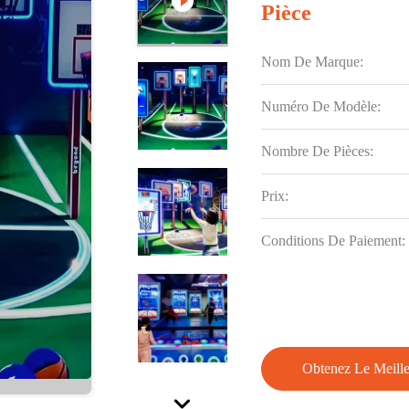
Pièce
Nom De Marque:
Numéro De Modèle:
Nombre De Pièces:
Prix:
Conditions De Paiement:
Obtenez Le Meille