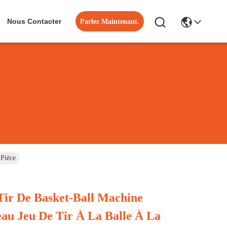
Nous Contacter
Parlez Maintenant.
 Pièce
Tir De Basket-Ball Machine
au Jeu De Tir À La Balle À La