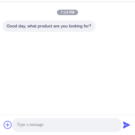
7:14 PM
Notre adresse
Good day, what product are you looking for?
Adresse
Unité A 101, Bâtiment 3C, Huachuangll, Route de Huateng,
District de Panyu, Ville de Guangzhou, Chine
Téléphone
0086-19128770167
Politique de confidentialité
|
Plan du site
Bonne qualité de la Chine Projection murale interactive
Fournisseur. © de Copyright -2026 Northern Lights (Guangzhou)
Digital Technology Co.,Ltd . Tous droits réservés.