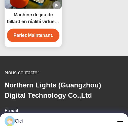
Machine de jeu de
billard en réalité virtuelle
3D, produit de
divertissement sportif
Parlez Maintenant.
intérieur, vente en gros
d'usine
Nous contacter
Northern Lights (Guangzhou)
Digital Technology Co.,Ltd
E-mail
Cici
sales03@bjgprojection.com