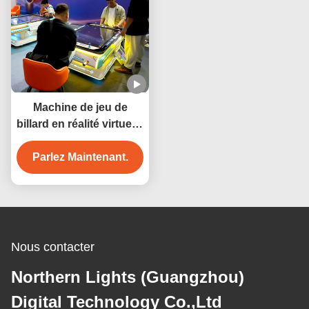
Machine de jeu de
billard en réalité virtuelle
3D, produit de
divertissement sportif
Parlez Maintenant.
intérieur, vente en gros
d'usine
Nous contacter
Northern Lights (Guangzhou)
Digital Technology Co.,Ltd