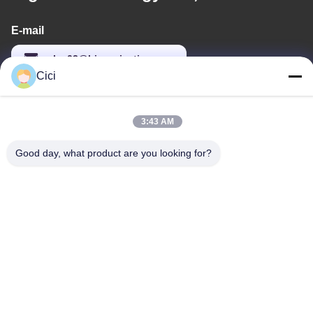
E-mail
sales03@bjgprojection.com
Cici
Notre adresse
3:43 AM
Adresse
Good day, what product are you looking for?
Unité A 101, Bâtiment 3C, Huachuangll, Route de Huateng,
District de Panyu, Ville de Guangzhou, Chine
Téléphone
0086-19128770167
Politique de confidentialité
|
Plan du site