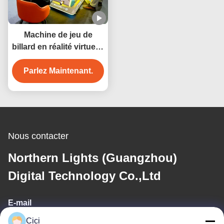
Machine de jeu de
billard en réalité virtuelle
3D, produit de
divertissement sportif
Parlez Maintenant.
intérieur, vente en gros
d'usine
Nous contacter
Northern Lights (Guangzhou)
Digital Technology Co.,Ltd
E-mail
Cici
sales03@bjgprojection.com