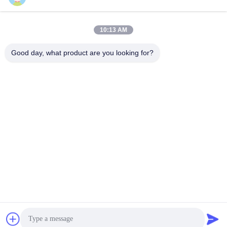
10:13 AM
Notre adresse
Good day, what product are you looking for?
Adresse
Unité A 101, Bâtiment 3C, Huachuangll, Route de Huateng,
District de Panyu, Ville de Guangzhou, Chine
Téléphone
0086-19128770167
Politique de confidentialité
|
Plan du site
Bonne qualité de la Chine Projection murale interactive
Fournisseur. © de Copyright -2026 Northern Lights (Guangzhou)
Digital Technology Co.,Ltd . Tous droits réservés.