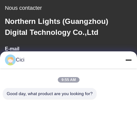
Nous contacter
Northern Lights (Guangzhou)
Digital Technology Co.,Ltd
E-mail
Cici
sales03@bjgprojection.com
9:55 AM
Notre adresse
Good day, what product are you looking for?
Adresse
Unité A 101, Bâtiment 3C, Huachuangll, Route de Huateng,
District de Panyu, Ville de Guangzhou, Chine
Téléphone
0086-19128770167