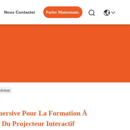
Nous Contacter
Parlez Maintenant.
érieur
mersive Pour La Formation À
Du Projecteur Interactif