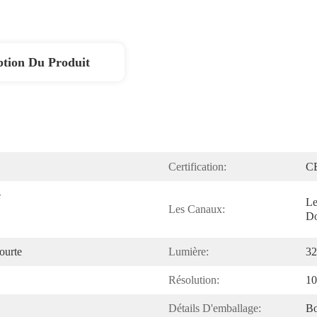
ption Du Produit
Certification:
C
 
Le
Les Canaux:
Do
ourte
Lumière:
32
Résolution:
10
Détails D'emballage:
Bo