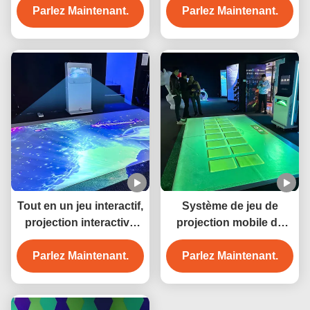
Parlez Maintenant.
Parlez Maintenant.
Tout en un jeu interactif,
Système de jeu de
projection interactive
projection mobile de
pour les enfants
plancher Machine de
Parlez Maintenant.
projection interactive
Parlez Maintenant.