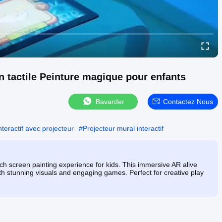
n tactile Peinture magique pour enfants
Bavarder
Contactez Nous
nteractif avec projecteur
#
Projecteur mural interactif
uch screen painting experience for kids. This immersive AR alive
with stunning visuals and engaging games. Perfect for creative play