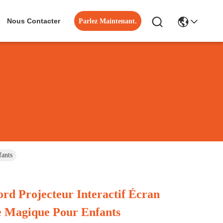
Nous Contacter
Parlez Maintenant.
fants
rd Projecteur Interactif Écran
re Magique Pour Enfants