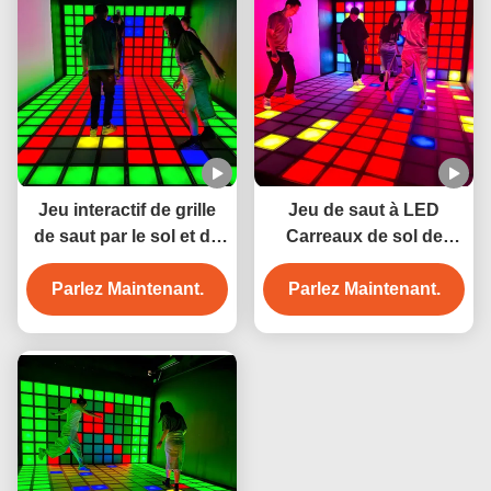
Jeu interactif de grille
Jeu de saut à LED
de saut par le sol et de
Carreaux de sol de
mur de carrelage de
danse Jeu interactif
piste de danse LED
Parlez Maintenant.
Parlez Maintenant.
Super Grid