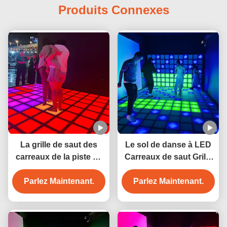
Produits Connexes
La grille de saut des
Le sol de danse à LED
carreaux de la piste de
Carreaux de saut Grille
danse à LED
Interactive Jeu Super
Parlez Maintenant.
Grille Mur et plancher
Parlez Maintenant.