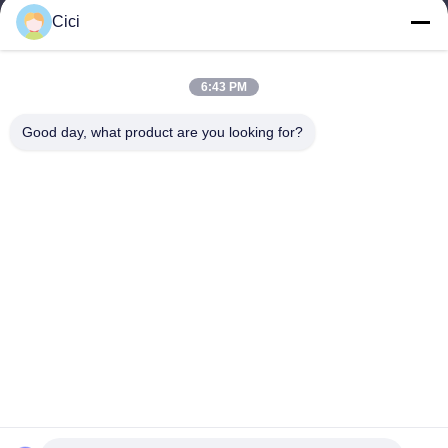
Cici
sales03@bjgprojection.com
6:43 PM
Notre adresse
Good day, what product are you looking for?
Adresse
Unité A 101, Bâtiment 3C, Huachuangll, Route de Huateng,
District de Panyu, Ville de Guangzhou, Chine
Téléphone
0086-19128770167
Politique de confidentialité
|
Plan du site
Bonne qualité de la Chine Projection murale interactive
Fournisseur. © de Copyright -2026 Northern Lights (Guangzhou)