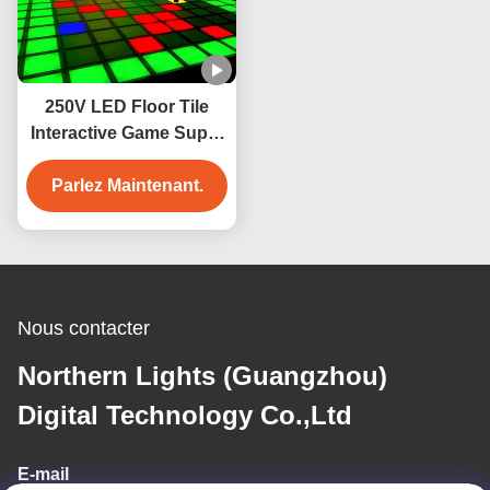
250V LED Floor Tile
Interactive Game Super
Grid 2 ans de garantie
Parlez Maintenant.
Pour les jouets de
danse
Nous contacter
Northern Lights (Guangzhou)
Digital Technology Co.,Ltd
E-mail