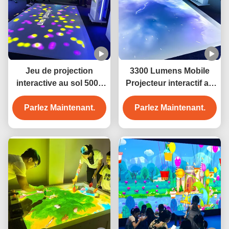
Jeu de projection
3300 Lumens Mobile
interactive au sol 5000
Projecteur interactif au
Lumen Jeu de
sol Jeu de projection au
projection au sol mobile
Parlez Maintenant.
Parlez Maintenant.
sol pour enfants